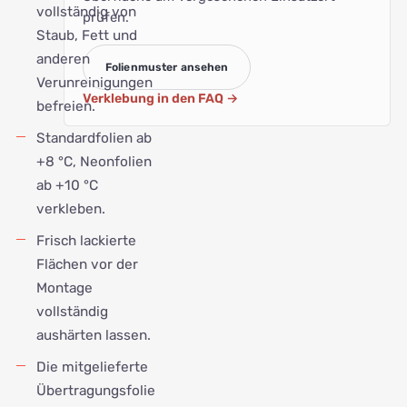
vollständig von
prüfen.
Staub, Fett und
anderen
Folienmuster ansehen
Verunreinigungen
Verklebung in den FAQ
→
befreien.
Standardfolien ab
+8 °C, Neonfolien
ab +10 °C
verkleben.
Frisch lackierte
Flächen vor der
Montage
vollständig
aushärten lassen.
Die mitgelieferte
Übertragungsfolie