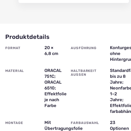
Produktdetails
20 ×
Konturges
FORMAT
AUSFÜHRUNG
6,8 cm
ohne
Hintergru
ORACAL
Standardf
MATERIAL
HALTBARKEIT
AUSSEN
751C;
bis zu 8
ORACAL
Jahre;
6510;
Neonfarb
Effektfolie
1–2
je nach
Jahre;
Farbe
Effektfoli
farbabhän
Mit
23
MONTAGE
FARBAUSWAHL
Übertragungsfolie
Optionen