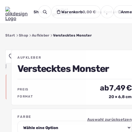
Zum
Selbst
Inhalt
Shop
Warenkorb
Kundenfotos
0,00
€
Kontakt
Anme
gestalten
springen
Start
Shop
Aufkleber
Verstecktes Monster
AUFKLEBER
Verstecktes Monster
ab
7
,49
€
PREIS
20 × 6,8 cm
FORMAT
Menge
FARBE
für
Auswahl zurücksetzen
Verstecktes