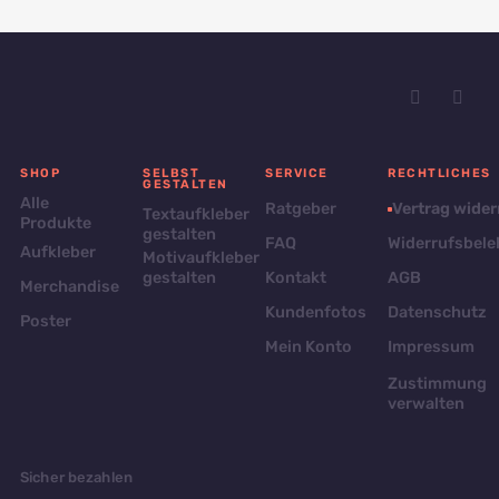
SHOP
SELBST
SERVICE
RECHTLICHES
GESTALTEN
Alle
Ratgeber
Vertrag wider
Textaufkleber
Produkte
gestalten
FAQ
Widerrufsbel
Aufkleber
Motivaufkleber
gestalten
Kontakt
AGB
Merchandise
Kundenfotos
Datenschutz
Poster
Mein Konto
Impressum
Zustimmung
verwalten
Sicher bezahlen