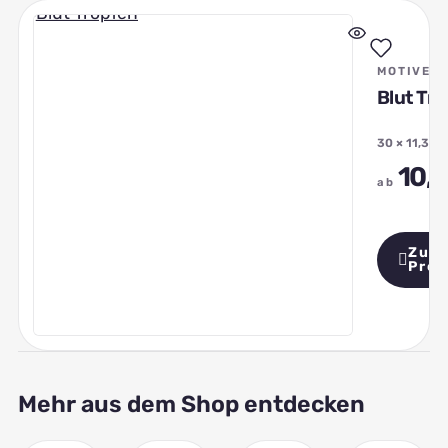
Schnellansicht
MOTIVE
Blut Tr
30 × 11,3 c
10,
ab
Zum
Prod
Mehr aus dem Shop entdecken