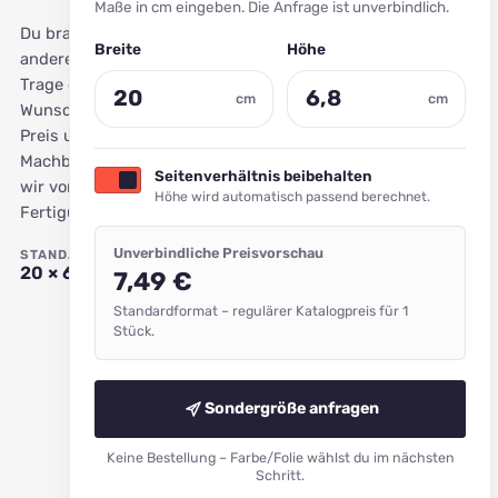
Maße in cm eingeben. Die Anfrage ist unverbindlich.
Du brauchst ein
in
in
Breite
Höhe
anderes Format?
cm
cm
Trage deine
cm
cm
Wunschmaße ein.
Preis und
Machbarkeit prüfen
Seitenverhältnis beibehalten
wir vor der
Höhe wird automatisch passend berechnet.
Fertigung.
Unverbindliche Preisvorschau
STANDARDFORMAT
20 × 6,8 cm
7,49 €
Standardformat – regulärer Katalogpreis für 1
Stück.
Sondergröße anfragen
Keine Bestellung – Farbe/Folie wählst du im nächsten
Schritt.